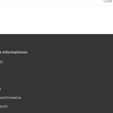
12,00
e Informationen
tz
m
setzhinweise
recht