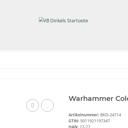
Warhammer Colour
Artikelnummer:
BKD-24714
GTIN:
5011921197347
HAN:
22-27