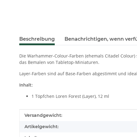
weitere Registerkarten anzeigen
Beschreibung
Benachrichtigen, wenn verf
Die Warhammer-Colour-Farben (ehemals Citadel Colour) s
das Bemalen von Tabletop-Miniaturen.
Layer-Farben sind auf Base-Farben abgestimmt und ideal
Inhalt:
1 Töpfchen Loren Forest (Layer), 12 ml
Produkteigenschaft
Wert
Versandgewicht:
Artikelgewicht: