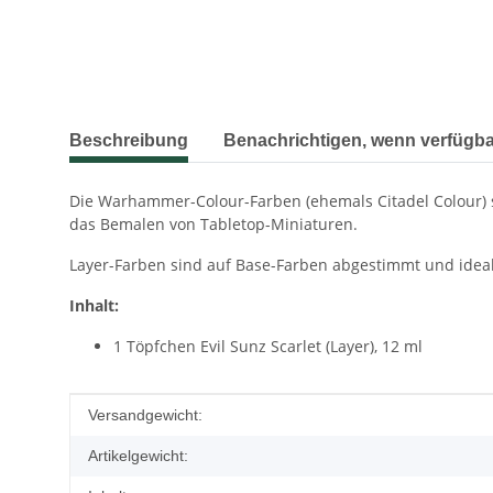
weitere Registerkarten anzeigen
Beschreibung
Benachrichtigen, wenn verfügba
Die Warhammer-Colour-Farben (ehemals Citadel Colour) s
das Bemalen von Tabletop-Miniaturen.
Layer-Farben sind auf Base-Farben abgestimmt und ideal
Inhalt:
1 Töpfchen Evil Sunz Scarlet (Layer), 12 ml
Produkteigenschaft
Wert
Versandgewicht:
Artikelgewicht: