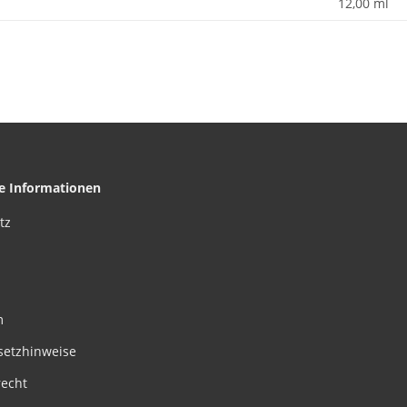
12,00 ml
he Informationen
tz
m
setzhinweise
recht