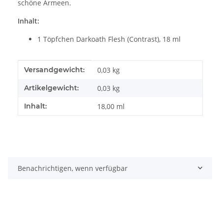
schöne Armeen.
Inhalt:
1 Töpfchen Darkoath Flesh (Contrast), 18 ml
Produkteigenschaft
Wert
Versandgewicht:
0,03 kg
Artikelgewicht:
0,03
kg
Inhalt:
18,00 ml
Benachrichtigen, wenn verfügbar