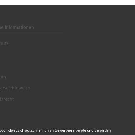
he Informationen
hutz
sum
egesetzhinweise
fsrecht
ot richtet sich ausschließlich an Gewerbetreibende und Behörden