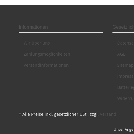
Informationen
Gesetzlic
Wir über uns
Datensc
Zahlungsmöglichkeiten
AGB
Versandinformationen
Sitemap
Impres
Batteri
Widerru
* Alle Preise inkl. gesetzlicher USt., zzgl.
Versand
Unser Angeb