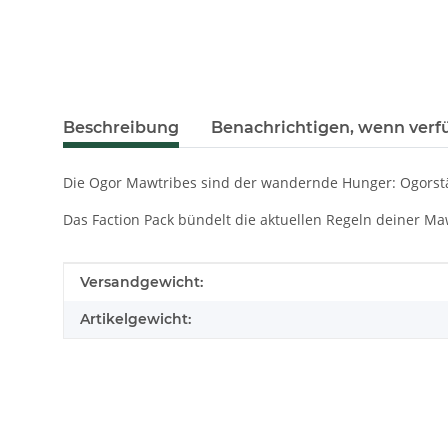
weitere Registerkarten anzeigen
Beschreibung
Benachrichtigen, wenn verf
Die Ogor Mawtribes sind der wandernde Hunger: Ogorstämm
Das Faction Pack bündelt die aktuellen Regeln deiner Ma
Produkteigenschaft
Wert
Versandgewicht:
Artikelgewicht: