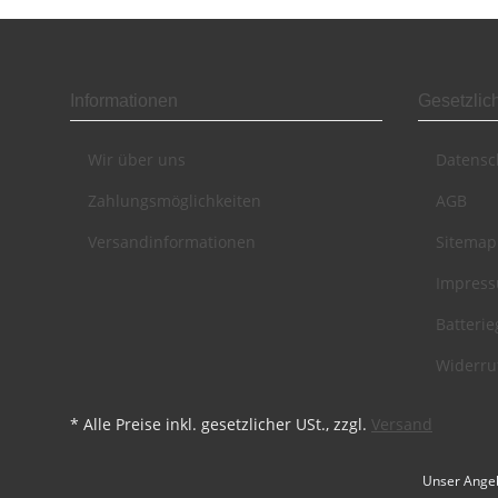
Informationen
Gesetzlic
Wir über uns
Datensc
Zahlungsmöglichkeiten
AGB
Versandinformationen
Sitemap
Impres
Batteri
Widerru
* Alle Preise inkl. gesetzlicher USt., zzgl.
Versand
Unser Angeb