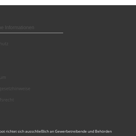
he Informationen
hutz
sum
egesetzhinweise
fsrecht
ot richtet sich ausschließlich an Gewerbetreibende und Behörden