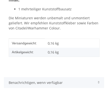
Inhalt:
1 mehrteiliger Kunststoffbausatz
Die Miniaturen werden unbemalt und unmontiert
geliefert. Wir empfehlen Kunststoffkleber sowie Farben
von Citadel/Warhammer Colour.
Produkteigenschaft
Wert
0,16 kg
Versandgewicht:
0,16
kg
Artikelgewicht:
Benachrichtigen, wenn verfügbar