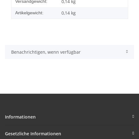
Produkteigenschaft
Wert
0,14 kg
Versandgewicht:
0,14
kg
Artikelgewicht:
Benachrichtigen, wenn verfügbar
Informationen
Gesetzliche Informationen