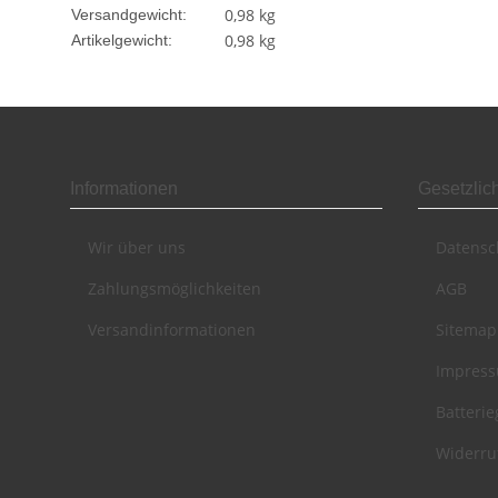
0,98 kg
Versandgewicht:
0,98
kg
Artikelgewicht:
Informationen
Gesetzlic
Wir über uns
Datensc
Zahlungsmöglichkeiten
AGB
Versandinformationen
Sitemap
Impres
Batteri
Widerru