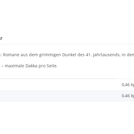
r
p: Romane aus dem grimmigen Dunkel des 41. Jahrtausends, in dem 
– maximale Dakka pro Seite.
0,46 k
0,46
k