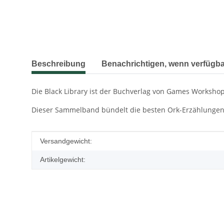
weitere Registerkarten anzeigen
Beschreibung
Benachrichtigen, wenn verfügba
Die Black Library ist der Buchverlag von Games Worksho
Dieser Sammelband bündelt die besten Ork-Erzählungen 
Produkteigenschaft
Wert
Versandgewicht:
Artikelgewicht: