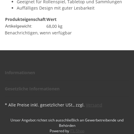
Geeignet für Rollenspiel, Tabletop und Sammlungen
Auffälliges Design mit guter Lesbarkeit
Produkteigenschaft
Wert
68,00
kg
Artikelgewicht:
Benachrichtigen, wenn verfügbar
Informationen
Gesetzliche Informationen
* Alle Preise inkl. gesetzlicher USt., zzgl.
Versand
Unser Angebot richtet sich ausschließlich an Gewerbetreibende und
Behörden
Powered by
JTL-Shop