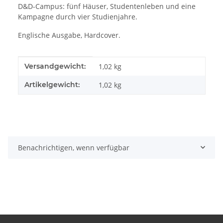
D&D-Campus: fünf Häuser, Studentenleben und eine
Kampagne durch vier Studienjahre.
Englische Ausgabe, Hardcover.
Produkteigenschaft
Wert
Versandgewicht:
1,02 kg
Artikelgewicht:
1,02
kg
Benachrichtigen, wenn verfügbar