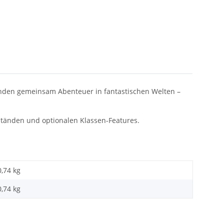
runden gemeinsam Abenteuer in fantastischen Welten –
ständen und optionalen Klassen-Features.
0,74 kg
0,74
kg