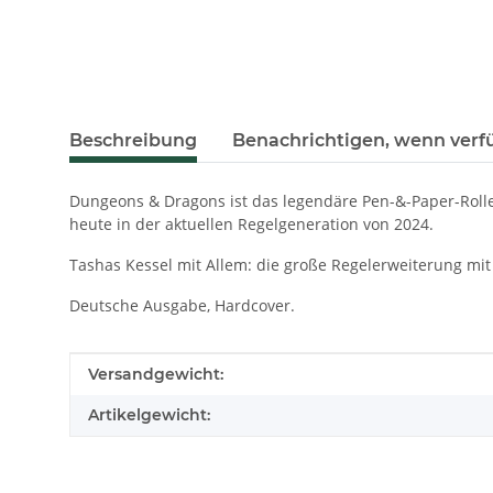
weitere Registerkarten anzeigen
Beschreibung
Benachrichtigen, wenn verf
Dungeons & Dragons ist das legendäre Pen-&-Paper-Rolle
heute in der aktuellen Regelgeneration von 2024.
Tashas Kessel mit Allem: die große Regelerweiterung mi
Deutsche Ausgabe, Hardcover.
Produkteigenschaft
Wert
Versandgewicht:
Artikelgewicht: