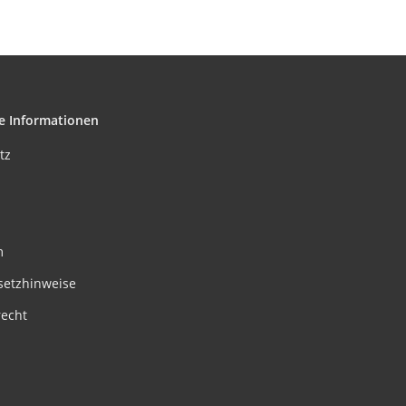
e Informationen
tz
m
setzhinweise
recht