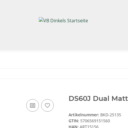
DS60J Dual Matt
Artikelnummer:
BKD-25135
GTIN:
5706569151560
HAN:
ART15156