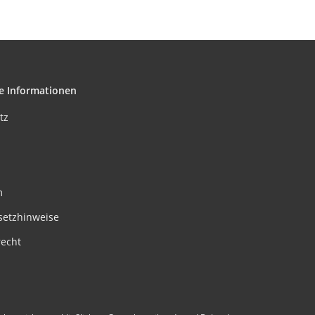
e Informationen
tz
m
setzhinweise
recht